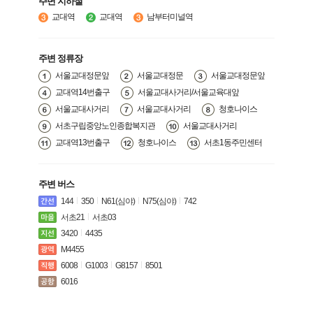
주변 지하철
교대역
교대역
남부터미널역
주변 정류장
서울교대정문앞
서울교대정문
서울교대정문앞
교대역14번출구
서울교대사거리/서울교육대앞
서울교대사거리
서울교대사거리
청호나이스
서초구립중앙노인종합복지관
서울교대사거리
교대역13번출구
청호나이스
서초1동주민센터
주변 버스
144
350
N61(심야)
N75(심야)
742
서초21
서초03
3420
4435
M4455
6008
G1003
G8157
8501
6016