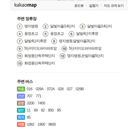
로드뷰
길찾기
지도 크게 보기
주변 정류장
명지병원
달빛마을3.4단지
달빛마을3.4단지
용정초교
용정초교
달빛4단지후문
달빛4단지후문
명지병원.달빛마을3단지
5단지미도파아파트앞
5단지미도파아파트앞
화정동단독주택단지
명지병원.은빛마을5단지
화정동단독주택단지
주변 버스
016
029A
072A
028
027
029B
707
771
3200
7400
11
69
82
850
95
85
1082
1900
9600