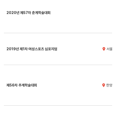
2020년 제57차 춘계학술대회
2019년 제1차 여성스포츠 심포지엄
서울대
제56차 추계학술대회
한양대학